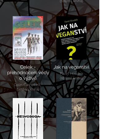
(tištěná kniha)
Celek -
Jak na veganství
přehodnocení vědy
Pavel Houdek
o výživě
(tištěná kniha)
Colin Campbell,
(tištěná kniha)