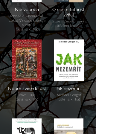
Nesvoboda
O nesmrtelnosti
zvířat
Michaela Vincourová,
Lukáš Vincour, kolektiv
Eugen Drewermann
autorů
(tištěná kniha)
(tištěná kniha)
Neber zvíře do úst
Jak nezemřít
Pavel Hub
Michael Greger
(tištěná kniha)
(tištěná kniha)