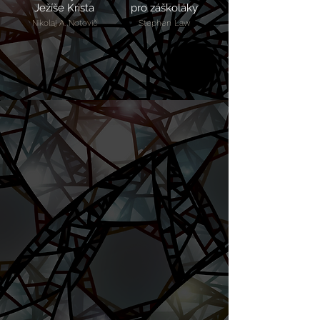
Ježíše Krista
pro záškoláky
Nikolaj A. Notovič
Stephen Law