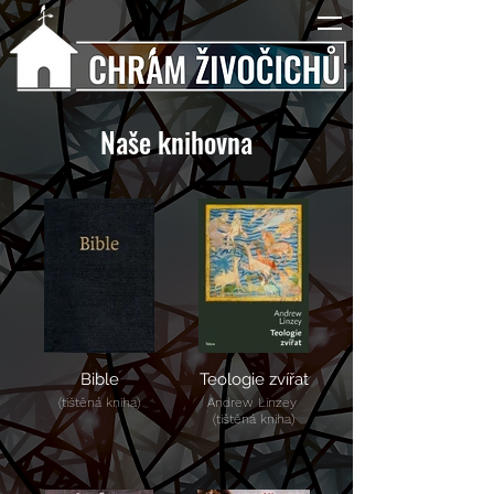
Naše knihovna
Bible
Teologie zvířat
(tištěná kniha)
Andrew Linzey
(tištěná kniha)