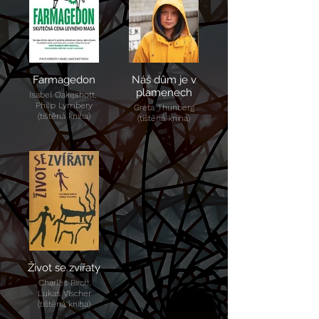
Farmagedon
Náš dům je v
plamenech
Isabel Oakeshott,
Philip Lymbery
Greta Thunberg
(tištěná kniha)
(tištěná kniha)
Život se zvířaty
Charles Birch,
Lukas Vischer
(tištěná kniha)