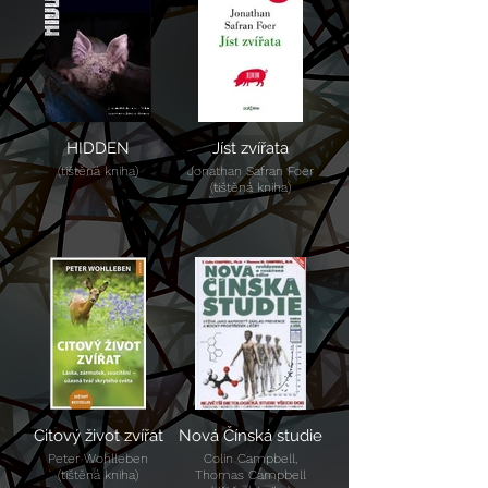
HIDDEN
Jíst zvířata
(tištěná kniha)
Jonathan Safran Foer
(tištěná kniha)
Citový život zvířat
Nová Čínská studie
Peter Wohlleben
Colin Campbell,
(tištěná kniha)
Thomas Campbell