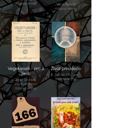
(tištěná kniha)
Miloš Seifert
(tištěná kniha)
Vegetarism - pro a
Život přinašeče
proti
Tomáš Pfeiffer
(tištěná kniha)
Ctibor Bezděk,
Přemysl Pitter
(tištěná kniha)