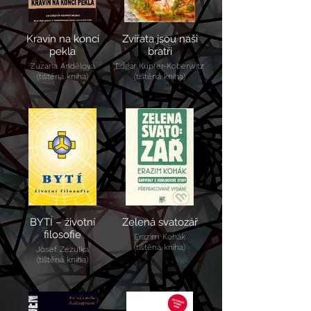
Kravín na konci
Zvířata jsou naši
pekla
bratři
Zuzana Andělová
Edgar Kupfer-Koberwitz
(tištěná kniha)
(tištěná kniha)
BYTÍ – životní
Zelená svatozář
filosofie
Erazim Kohák
(tištěná kniha)
Josef Zezulka
(tištěná kniha)