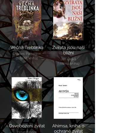
Věčná Treblinka
Zvířata jsou naši
bližní
Charles Patterson
(tištěná kniha)
Jan Čejka
(tištěná kniha)
Osvobození zvířat
Ahimsa, kniha o
ochraně zvířat
Peter Singer