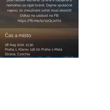
jsou nadále vězněna, týrána a zabíjena a
nemohou se nijak bránit. Dejme společně
najevo, že zneužívání zvířat musí skončit!
Odkaz na událost na FB:
https://fb.me/e/10QzJoYt2
Čas a místo
28 Aug 2021, 11:30
Praha 1, Klárov, 118 00 Praha 1-Malá
Strana, Czechia
Sdílet událost