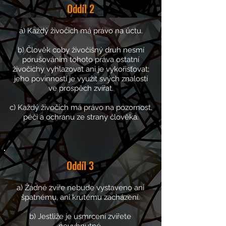
Oddíl
2
a) Každý živočich má právo na úctu.
b) Člověk coby živočišný druh nesmí
porušováním tohoto práva ostatní
živočichy vyhlazovat ani je vykořisťovat;
jeho povinností je využít svých znalostí
ve prospěch zvířat.
c) Každý živočich má právo na pozornost,
péči a ochranu ze strany člověka.
Oddíl
3
a) Žádné zvíře nebude vystaveno ani
špatnému,
ani krutému zacházení.
b) Jestliže je usmrcení zvířete