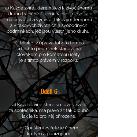
a) Každé zvíře, které náleží k živočišnému
druhu tradičně žijícímu v okolí člověka,
má právo žít a vyrůstat takovým tempem
a v takových životních a svobodných
podmínkách, jež jsou vlastní jeho druhu.
b) Jakákoliv úprava tohoto tempa
či těchto podmínek stanovená
člověkem pro komerční účely
je s tímto právem v rozporu.
Oddíl
6
a) Každé zvíře, které si člověk zvolil
za společníka, má právo žít tak dlouho,
jak je to pro něj přirozené.
b) Opuštění zvířete je činem
krutým a ponižujícím.