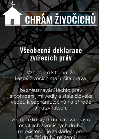
Všeobecná deklarace
zvířecích práv
Vzhledem k tomu, že
každý živočich má určitá práva,
že zneuznávání těchto práv
a pohrdání jimi vedly a stále člověka
vedou k páchání
zločinů na přírodě
a na zvířatech,
že to, že lidský druh uznává právo
ostatních živočišných druhů
na existenci, je základem pro
soužití druhů na zemi,