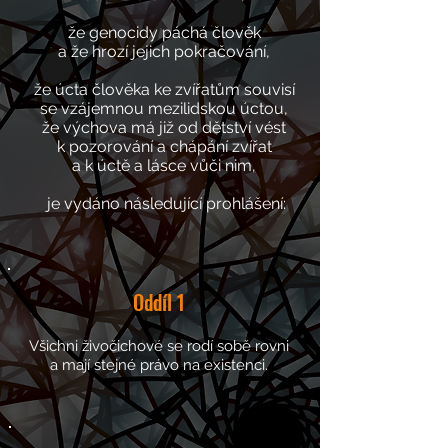
že genocidy páchá člověk
a
že hrozí jejich pokračování,
že úcta člověka ke zvířatům souvisí
se vzájemnou mezilidskou úctou,
že výchova má již od dětství vést
k pozorování a chápání zvířat
a k úctě a lásce vůči nim,
je vydáno následující prohlášení:
Oddíl
1
Všichni živočichové se rodí sobě rovni
a mají stejné právo na existenci.