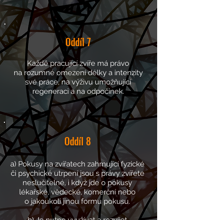
Oddíl
7
Každé pracující zvíře má právo
na rozumné omezení délky a intenzity
své práce, na výživu umožňující
regeneraci a na odpočinek.
Oddíl
8
a) Pokusy na zvířatech zahrnující fyzické
či psychické utrpení jsou s právy zvířete
neslučitelné, i když jde o pokusy
lékařské, vědecké, komerční nebo
o jakoukoli jinou formu pokusu.