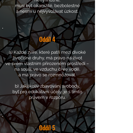
nevyhnutné,
musí být okamžité, bezbolestné
a nesmí
u něj
vyvolávat úzkost.
Oddíl
4
a) Každé zvíře, které patří mezi divoké
živočišné druhy, má právo na život
ve svém vlastním přirozeném
prostředí –
na souši, ve vzduchu či ve vodě,
a má právo se rozmnožovat.
b) Jakékoliv zbavování svobody,
byť pro edukativní účely, je s tímto
právem
v rozporu.
Oddíl
5