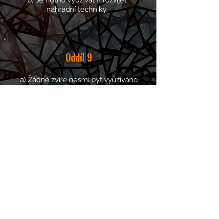
b) Je nutno využívat a rozvíjet
náhradní techniky.
Oddíl
9
a) Žádné zvíře nesmí být využíváno
pro zábavu člověka.
b) Exhibice zvířat a představení,
která využívají zvířata,
se neslučují s důstojností zvířete.
Oddíl
10
Jakýkoli čin, který vede k usmrcení zvířete,
aniž by to bylo nezbytně nutné, je vraždou,
to znamená zločinem proti životu.