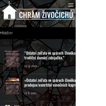
PŘÍBĚHY
Mučící lidé
Příběhy
“Ostatní zvířata ve spárech člověka -
tradiční domácí zabijačka.”
Rozhovory
Kulturní
15. 9. 2021
pohledy
Mučící
«Ostatní zvířata ve spárech člověka -
nástroje
prodejce/usmrtitel vánočních kaprů.»
Mučící lidé
17. 8. 2021