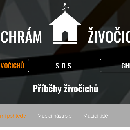
CHRÁM ŽIVOČIC
S.O.S.
CH
IVOČICHŮ
Příběhy živočichů
rní pohledy
Mučící nástroje
Mučící lidé