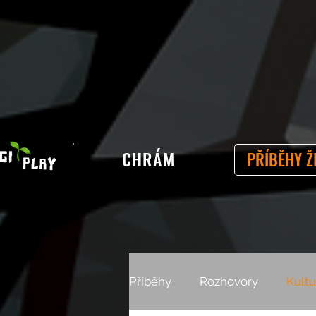
CHRÁM
PŘÍBĚHY Ž
Příběhy
Rozhovory
Kultu