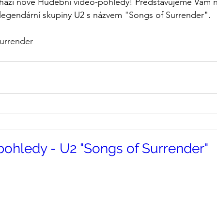
chází nové Hudební video-pohledy! Představujeme Vám 
 legendární skupiny U2 s názvem "Songs of Surrender".
urrender
ohledy - U2 "Songs of Surrender"