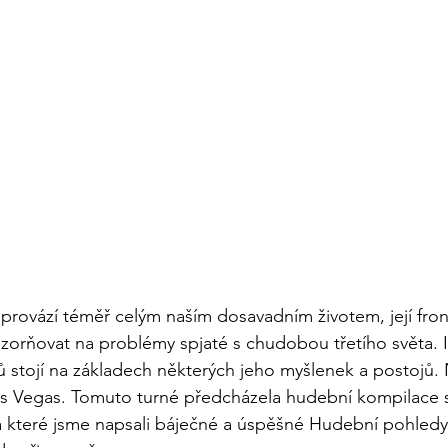
provází téměř celým naším dosavadním životem, její fro
zorňovat na problémy spjaté s chudobou třetího světa. I t
 stojí na základech některých jeho myšlenek a postojů. 
as Vegas. Tomuto turné předcházela hudební kompilace s
a které jsme napsali báječné a úspěšné Hudební pohledy.