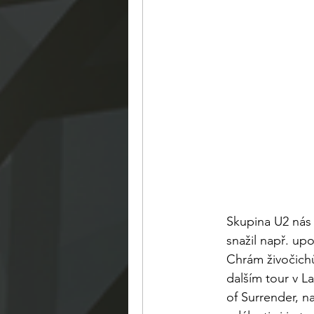
Skupina U2 nás 
snažil např. upo
Chrám živočichů
dalším tour v L
of Surrender, n