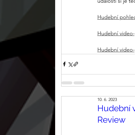
události si je 
Hudební pohled
Hudební video-
Hudební video-
10. 6. 2023
Hudební v
Review