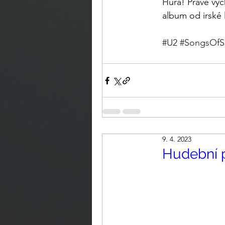
Hurá! Právě vy
album od irské
#U2
#SongsOfS
9. 4. 2023
Hudební p