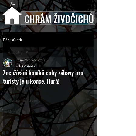
Příspěvek
Příběhy
Chrám živočichů
Příběhy
28. 10. 2025
Zneužívání koníků coby zábavy pro
Rozhovory
turisty je u konce. Hurá!
Kulturní pohledy
Mučící nástroje
Mučící lidé