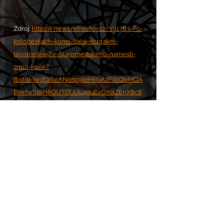
Zdroj: 
https://news.refresher.cz/191783-Po-
kolobezkach-konci-dalsi-dopravni-
prostredek-Ze-Staromestskeho-namesti-
zmizi-kone?
fbclid=IwdGRleANpsp9leHRuA2FlbQIxMQA
BHrfwSt8HROUTDUiJu4duEvGYssZEnX8c8
WlMAydADBo8pcbLQ6stT-
h6nnwq_aem_nGR2conJaOepYfhf5vhJhQ
Komentáře