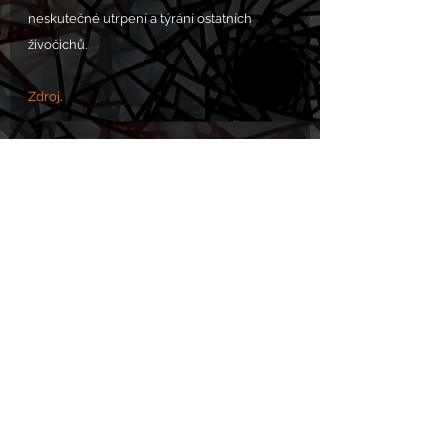
neskutečné utrpení a týrání ostatních 
živočichů.
Zdroj
.
PROSBA S.O.S. POMOC 
zde
.
Komentáře
Napsat komentář...