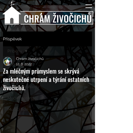
Příspěvek
Příběhy
Chrám živočichů
Příběhy
12. 8. 2022
Za mléčným průmyslem se skrývá
Rozhovory
neskutečné utrpení a týrání ostatních
živočichů.
Kulturní pohledy
Mučící nástroje
Mučící lidé