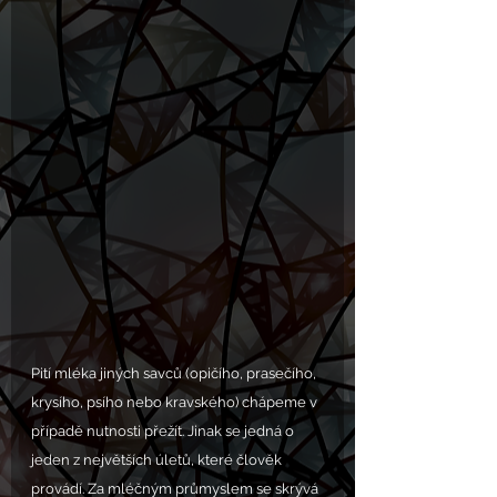
Pití mléka jiných savců (opičího, prasečího, 
krysího, psího nebo kravského) chápeme v 
případě nutnosti přežít. Jinak se jedná o 
jeden z největších úletů, které člověk 
provádí. Za mléčným průmyslem se skrývá 