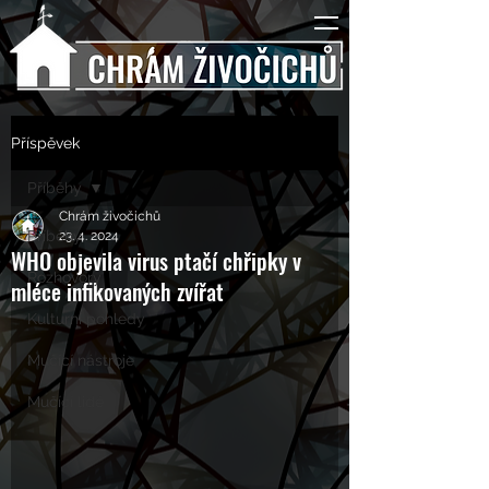
Příspěvek
Příběhy
Chrám živočichů
Příběhy
23. 4. 2024
WHO objevila virus ptačí chřipky v
Rozhovory
mléce infikovaných zvířat
Kulturní pohledy
Mučící nástroje
Mučící lidé