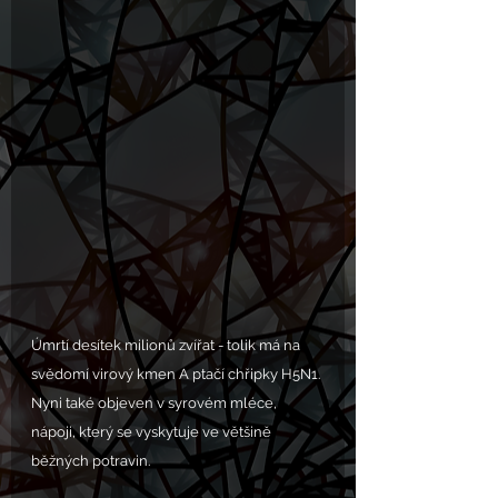
Úmrtí desítek milionů zvířat - tolik má na 
svědomí virový kmen A ptačí chřipky H5N1. 
Nyni také objeven v syrovém mléce, 
nápoji, který se vyskytuje ve většině 
běžných potravin.