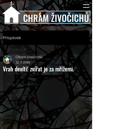
Příspěvek
Příběhy
Chrám živočichů
Příběhy
31. 7. 2021
Vrah devíti! zvířat je za mřížemi.
Rozhovory
Kulturní pohledy
Mučící nástroje
Mučící lidé