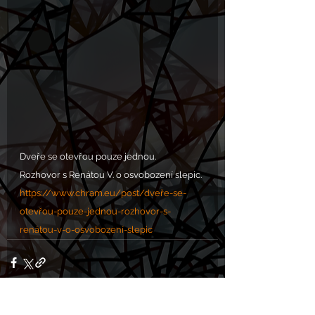
Dveře se otevřou pouze jednou. 
Rozhovor s Renátou V. o osvobození slepic.
https://www.chram.eu/post/dveře-se-
otevřou-pouze-jednou-rozhovor-s-
renátou-v-o-osvobození-slepic