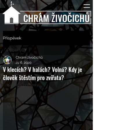
Příspěvek
Příběhy
Chrám živočichů
Příběhy
21. 6. 2020
V klecích? V halách? Volná? Kdy je
Rozhovory
člověk štěstím pro zvířata?
Kulturní pohledy
Mučící nástroje
Mučící lidé