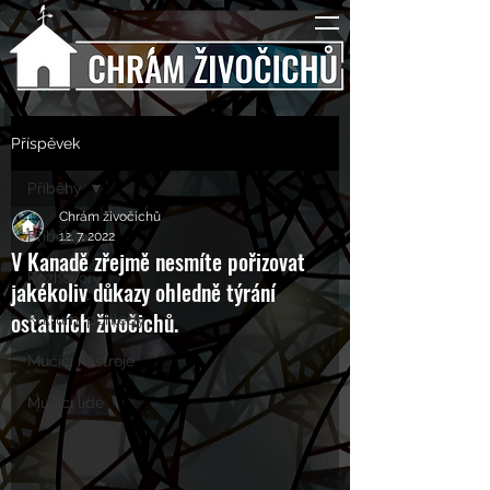
Příspěvek
Příběhy
Chrám živočichů
Příběhy
12. 7. 2022
V Kanadě zřejmě nesmíte pořizovat
Rozhovory
jakékoliv důkazy ohledně týrání
ostatních živočichů.
Kulturní pohledy
Mučící nástroje
Mučící lidé