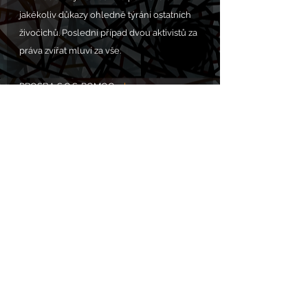
jakékoliv důkazy ohledně týrání ostatních 
živočichů. Poslední případ dvou aktivistů za 
práva zvířat mluví za vše.
PROSBA S.O.S. POMOC 
zde
.
Komentáře
Napsat komentář...