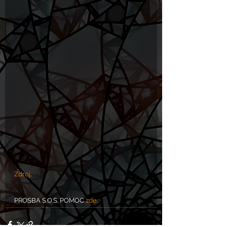
Zdroj
. 
PROSBA S.O.S. POMOC 
zde
.