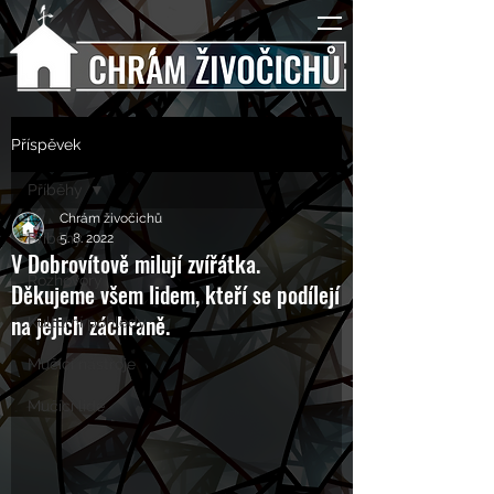
Příspěvek
Příběhy
Chrám živočichů
Příběhy
5. 8. 2022
V Dobrovítově milují zvířátka.
Rozhovory
Děkujeme všem lidem, kteří se podílejí
na jejich záchraně.
Kulturní pohledy
Mučící nástroje
Mučící lidé