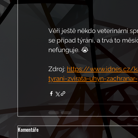
Věří ještě někdo veterinární sp
se případ týrání, a trvá to měsí
nefunguje. 😭
Zdroj: 
https://www.idnes.cz/ka
tyrani-zvirata-uhyn-zachrana
Komentáře