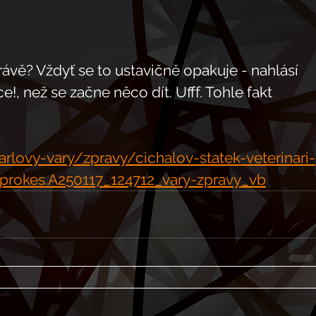
rávě? Vždyť se to ustavičně opakuje - nahlásí 
ce!, než se začne něco dít. Ufff. Tohle fakt 
rlovy-vary/zpravy/cichalov-statek-veterinari-
r-prokes.A250117_124712_vary-zpravy_vb