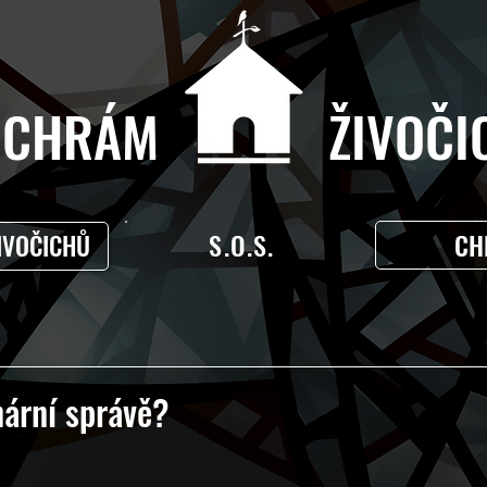
CHRÁM ŽIVOČIC
S.O.S.
CH
IVOČICHŮ
nární správě?