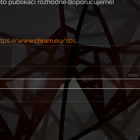
chto publikací rozhodně doporučujeme!
ttps://www.chram.eu/sos