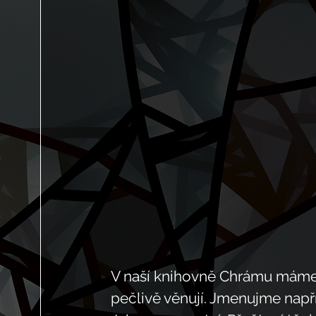
V naší knihovně Chrámu máme s
pečlivě věnují. Jmenujme napří