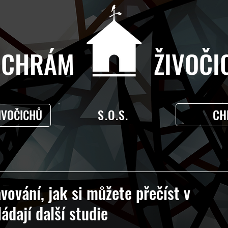
CHRÁM ŽIVOČIC
S.O.S.
CH
IVOČICHŮ
vování, jak si můžete přečíst v
ádají další studie