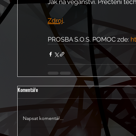
Jak na veganství. Přečtení tě
Zdroj
.
PROSBA S.O.S. POMOC zde: 
h
Komentáře
Napsat komentář...