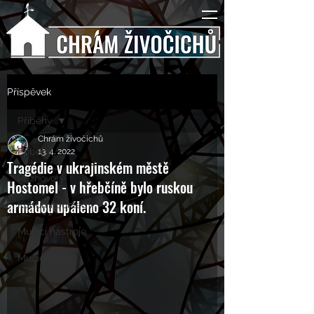
Příspěvek
Příběhy
Chrám živočichů
Příběhy
13. 4. 2022
Tragédie v ukrajinském městě
Rozhovory
Hostomel - v hřebčíně bylo ruskou
armádou upáleno 32 koní.
Kulturní pohledy
Mučící nástroje
Mučící lidé