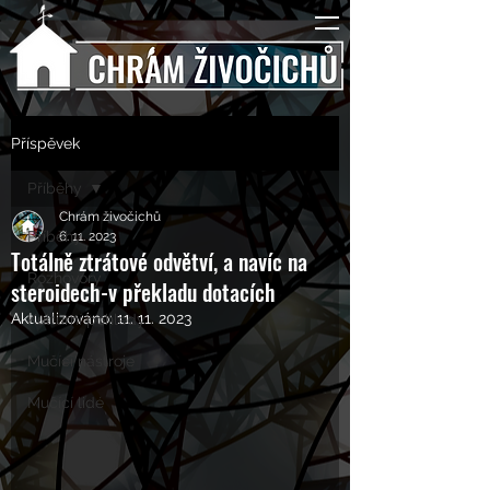
Příspěvek
Příběhy
Chrám živočichů
Příběhy
6. 11. 2023
Totálně ztrátové odvětví, a navíc na
Rozhovory
steroidech-v překladu dotacích
Aktualizováno:
11. 11. 2023
Kulturní pohledy
Mučící nástroje
Mučící lidé