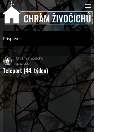
Příspěvek
Příběhy
Chrám živočichů
Příběhy
9. 11. 2025
Teleport (44. týden)
Rozhovory
Kulturní pohledy
Mučící nástroje
Mučící lidé