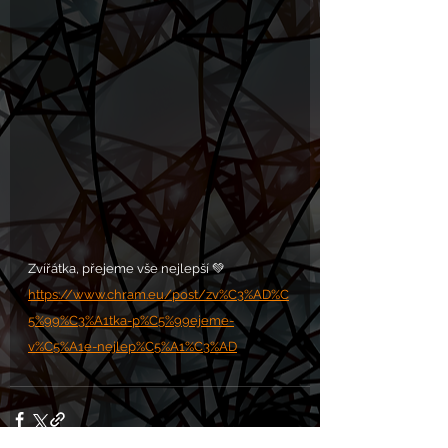
Zvířátka, přejeme vše nejlepší 💚
https://www.chram.eu/post/zv%C3%AD%C
5%99%C3%A1tka-p%C5%99ejeme-
v%C5%A1e-nejlep%C5%A1%C3%AD