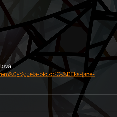
lová 
/zem%C5%99ela-biolo%C5%BEka-jane-