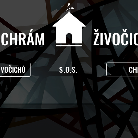
CHRÁM ŽIVOČIC
S.O.S.
CH
IVOČICHŮ