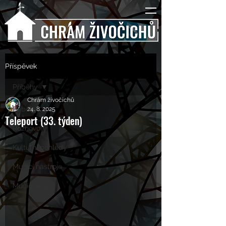
Příspěvek
Příběhy
Chrám živočichů
Příběhy
24. 8. 2025
Teleport (33. týden)
Rozhovory
Kulturní pohledy
Mučící nástroje
Mučící lidé