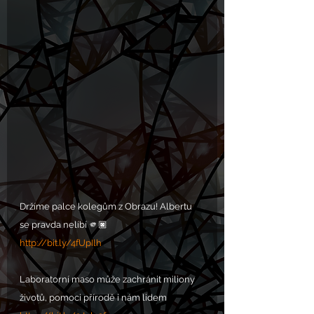
Držíme palce kolegům z Obrazu! Albertu 
se pravda nelíbí 🫵🏿
http://bit.ly/4fUpIlh
Laboratorní maso může zachránit miliony 
životů, pomoci přírodě i nám lidem