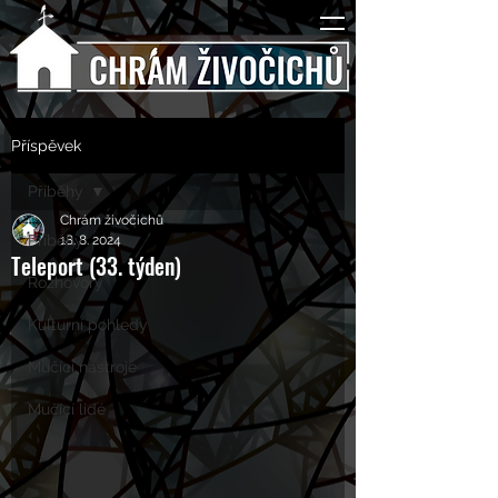
Příspěvek
Příběhy
Chrám živočichů
Příběhy
18. 8. 2024
Teleport (33. týden)
Rozhovory
Kulturní pohledy
Mučící nástroje
Mučící lidé