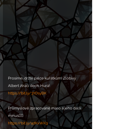
Prosíme, držte palce kuřátkům! Zlobivý 
Albert ztrácí dech. Hurá!
https://bit.ly/3YOsyBK
Průmyslově zpracované maso a jeho další 
mínus👎🏾
https://bit.ly/4dKxWK9