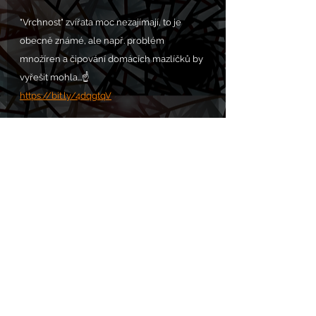
"Vrchnost" zvířata moc nezajímají, to je 
obecně známé, ale např. problém 
množíren a čipování domácích mazlíčků by 
vyřešit mohla...☝️
https://bit.ly/4dqgtqV
Komentáře
Napsat komentář...