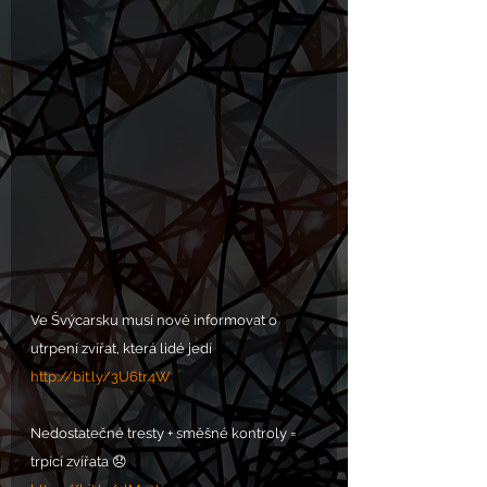
Ve Švýcarsku musí nově informovat o 
utrpení zvířat, která lidé jedí
http://bit.ly/3U6tr4W
Nedostatečné tresty + směšné kontroly = 
trpící zvířata 😞