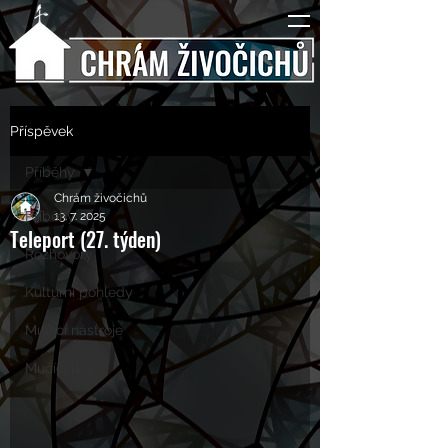
Příspěvek
Příběhy
Chrám živočichů
Příběhy
13. 7. 2025
Teleport (27. týden)
Rozhovory
Kulturní pohledy
Mučící nástroje
Mučící lidé