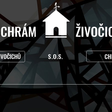
CHRÁM ŽIVOČIC
S.O.S.
CH
IVOČICHŮ