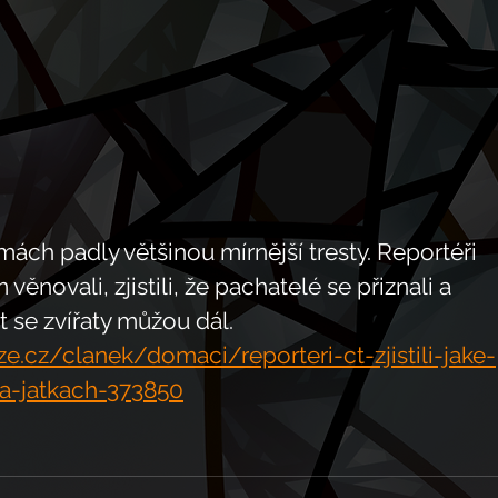
rmách padly většinou mírnější tresty. Reportéři 
ěnovali, zjistili, že pachatelé se přiznali a 
at se zvířaty můžou dál. 
ze.cz/clanek/domaci/reporteri-ct-zjistili-jake-
-na-jatkach-373850