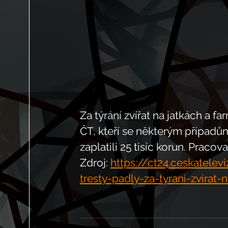
Za týrání zvířat na jatkách a fa
ČT, kteří se některým případům v
zaplatili 25 tisíc korun. Pracov
Zdroj: 
https://ct24.ceskatelevi
tresty-padly-za-tyrani-zvirat