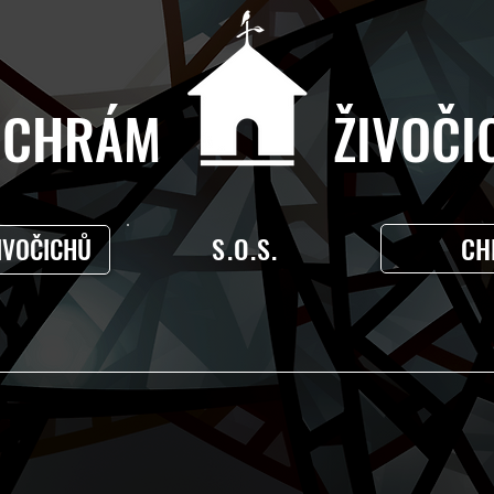
CHRÁM ŽIVOČIC
S.O.S.
CH
IVOČICHŮ