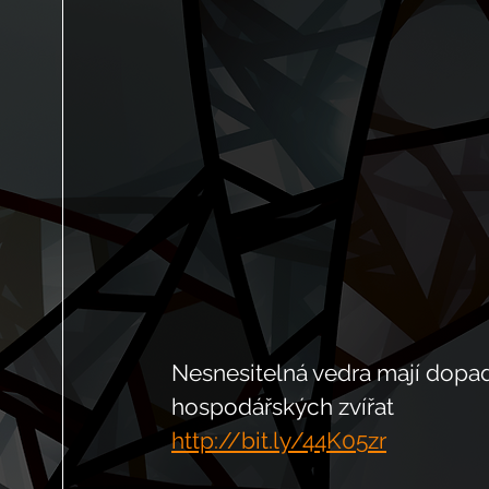
Nesnesitelná vedra mají dopad
hospodářských zvířat
http://bit.ly/44K05zr