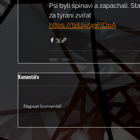
Psi byli špinaví a zapáchali. 
za týrání zvířat   
https://bit.ly/4nFtDpA
Komentáře
Napsat komentář...