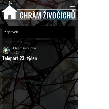
Příspěvek
Příběhy
Chrám živočichů
Příběhy
7. 6.
Teleport 23. týden
Rozhovory
Kulturní pohledy
Mučící nástroje
Mučící lidé