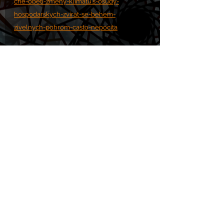
che-obeti-zmeny-klimatu.s-osudy-
hospodarskych-zvirat-se-behem-
zivelnych-pohrom-casto-nepocita
Komentáře
Napsat komentář...