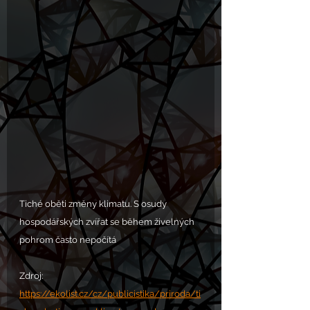
Tiché oběti změny klimatu. S osudy 
hospodářských zvířat se během živelných 
pohrom často nepočítá
Zdroj: 
https://ekolist.cz/cz/publicistika/priroda/ti