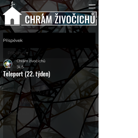
Příspěvek
Příběhy
Chrám živočichů
Příběhy
31. 5.
Teleport (22. týden)
Rozhovory
Kulturní pohledy
Mučící nástroje
Mučící lidé