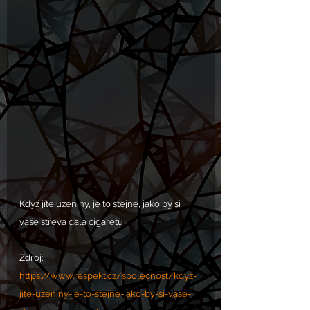
Když jíte uzeniny, je to stejné, jako by si 
vaše střeva dala cigaretu 
Zdroj: 
https://www.respekt.cz/spolecnost/kdyz-
jite-uzeniny-je-to-stejne-jako-by-si-vase-