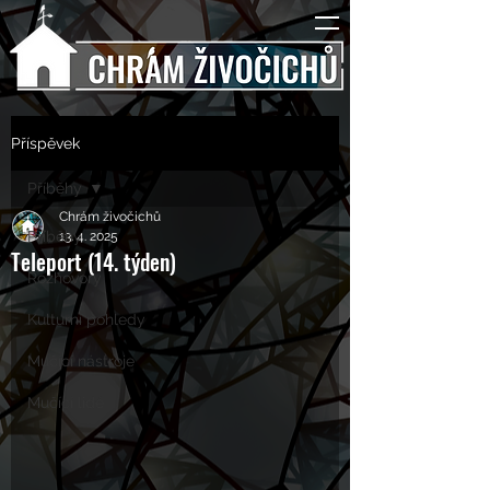
Příspěvek
Příběhy
Chrám živočichů
Příběhy
13. 4. 2025
Teleport (14. týden)
Rozhovory
Kulturní pohledy
Mučící nástroje
Mučící lidé