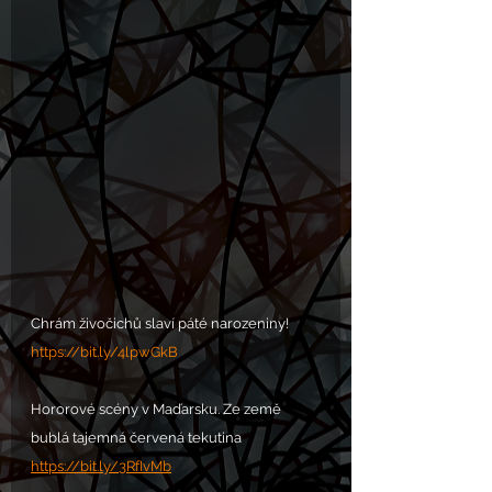
Chrám živočichů slaví páté narozeniny!
https://bit.ly/4lpwGkB
Hororové scény v Maďarsku. Ze země 
bublá tajemná červená tekutina
https://bit.ly/3RfIvMb