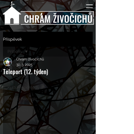
Příspěvek
Příběhy
Chrám živočichů
Příběhy
30. 3. 2025
Teleport (12. týden)
Rozhovory
Kulturní pohledy
Mučící nástroje
Mučící lidé