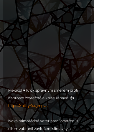
Mexiko! ♥️ Krok správným směrem proti 
naprosto zbytečné a kruté zábavě! 👍
https://bit.ly/443mpUJ
Nová mimořádná veterinární opatření s 
cílem zabránit zavlečení slintavky a 