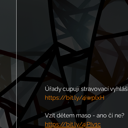
Úřady cupují stravovací vyhláš
https://bit.ly/4iwplxH
Vzít dětem maso - ano či ne?
https://bit.ly/4iPIv1c