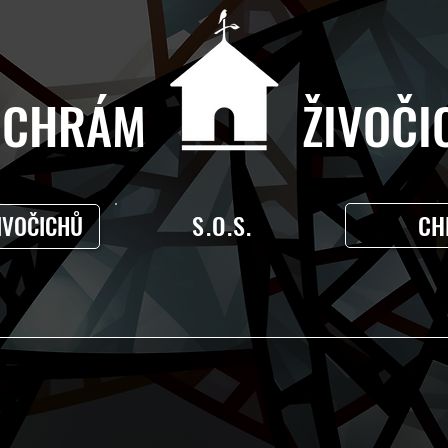
CHRÁM ŽIVOČIC
S.O.S.
CH
IVOČICHŮ