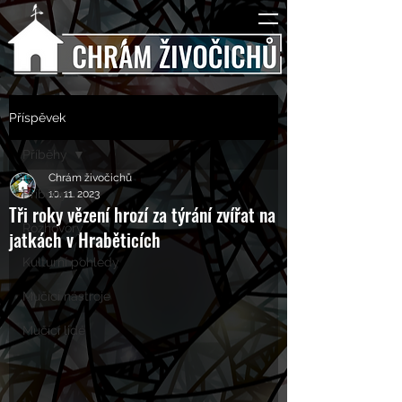
Příspěvek
Příběhy
Chrám živočichů
Příběhy
10. 11. 2023
Tři roky vězení hrozí za týrání zvířat na
Rozhovory
jatkách v Hraběticích
Kulturní pohledy
Mučící nástroje
Mučící lidé