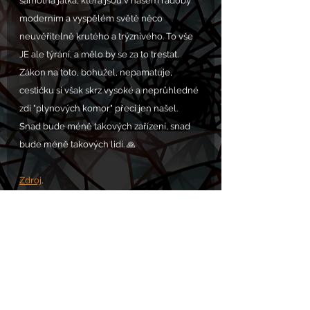
samotná jatka, která jsou v našem rádoby 
moderním a vyspělém světě něco 
neuvěřitelně krutého a trýznivého. To vše 
JE ale týrání, a mělo by se za to trestat. 
Zákon na toto, bohužel, nepamatuje, 
cestičku si však skrz vysoké a neprůhledné 
zdi "plynových komor" přeci jen našel. 
Snad bude méně takových zařízení, snad 
bude méně takových lidí. 🙏
Zdroj
. 
VOLÁNÍ S.O.S. POMOC zde: 
https://www.chram.eu/sos