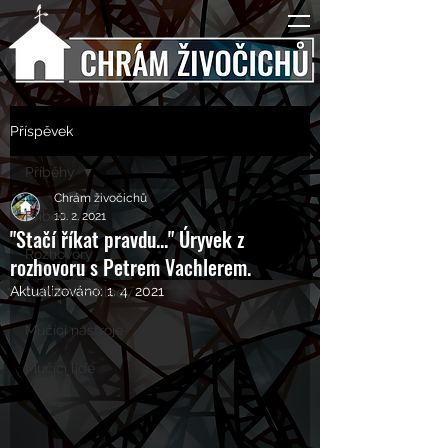
Příspěvek
Příběhy
Chrám živočichů
Příběhy
10. 2. 2021
"Stačí říkat pravdu..." Úryvek z
Rozhovory
rozhovoru s Petrem Vachlerem.
Aktualizováno:
1. 4. 2021
Kulturní pohledy
Mučící nástroje
Mučící lidé