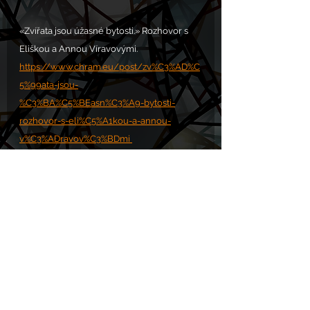
«Zvířata jsou úžasné bytosti.» Rozhovor s 
Eliškou a Annou Víravovými.
https://www.chram.eu/post/zv%C3%AD%C
5%99ata-jsou-
%C3%BA%C5%BEasn%C3%A9-bytosti-
rozhovor-s-eli%C5%A1kou-a-annou-
v%C3%ADravov%C3%BDmi 
«Mít zdravé oči, a přesto nevidět.» 
Rozhovor s Pavlem Houdkem, autorem 
knihy Jak na veganství. 
https://www.chram.eu/post/m%C3%ADt-
zdrav%C3%A9-o%C4%8Di-a-p%C5%99esto-
nevid%C4%9Bt
#petrvachler