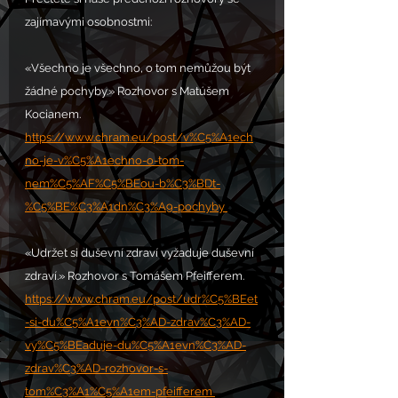
zajímavými osobnostmi:
«Všechno je všechno, o tom nemůžou být 
žádné pochyby.» Rozhovor s Matúšem 
Kocianem.
https://www.chram.eu/post/v%C5%A1ech
no-je-v%C5%A1echno-o-tom-
nem%C5%AF%C5%BEou-b%C3%BDt-
%C5%BE%C3%A1dn%C3%A9-pochyby 
«Udržet si duševní zdraví vyžaduje duševní 
zdraví.» Rozhovor s Tomášem Pfeifferem.
https://www.chram.eu/post/udr%C5%BEet
-si-du%C5%A1evn%C3%AD-zdrav%C3%AD-
vy%C5%BEaduje-du%C5%A1evn%C3%AD-
zdrav%C3%AD-rozhovor-s-
tom%C3%A1%C5%A1em-pfeifferem 