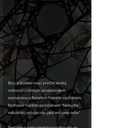
Brzy si budete moci přečíst skvělý 
rozhovor s českým producentem, 
scénáristou a filmařem Petrem Vachlerem. 
Rozhovor najdete pod názvem "Nebuďte 
nabubřelí, milujte nás, jako milujete sebe".
Přečtěte si naše předchozí rozhovory se 