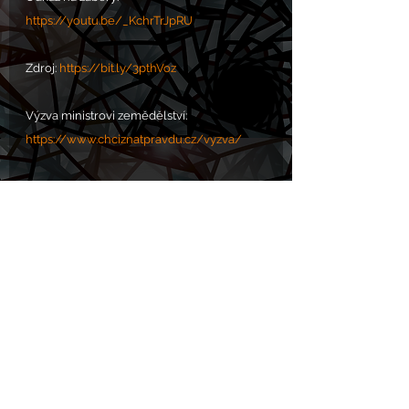
https://youtu.be/_KchrTrJpRU
Zdroj: 
https://bit.ly/3pthVoz
Výzva ministrovi zemědělství: 
https://www.chciznatpravdu.cz/vyzva/
PROSBA S.O.S. POMOC zde: 
https://www.chram.eu/sos
Komentáře