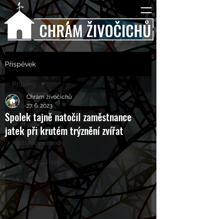
Příspěvek
Příběhy
Chrám živočichů
Příběhy
27. 6. 2023
Spolek tajně natočil zaměstnance
Rozhovory
jatek při krutém trýznění zvířat
Kulturní pohledy
Mučící nástroje
Mučící lidé