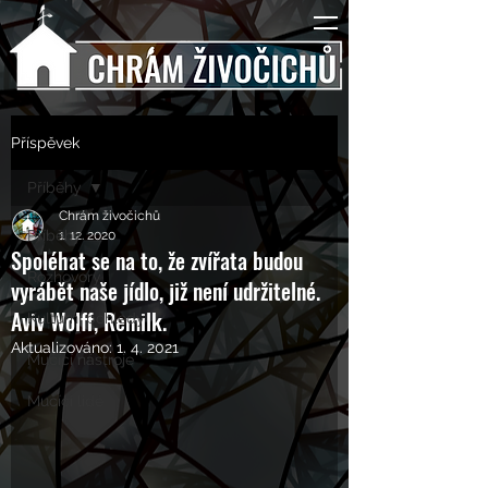
Příspěvek
Příběhy
Chrám živočichů
Příběhy
1. 12. 2020
Spoléhat se na to, že zvířata budou
Rozhovory
vyrábět naše jídlo, již není udržitelné.
Aviv Wolff, Remilk.
Kulturní pohledy
Aktualizováno:
1. 4. 2021
Mučící nástroje
Mučící lidé