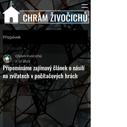
Příspěvek
Příběhy
Chrám živočichů
Příběhy
2. 12. 2023
Připomínáme zajímavý článek o násilí
Rozhovory
na zvířatech v počítačových hrách
Kulturní pohledy
Mučící nástroje
Mučící lidé