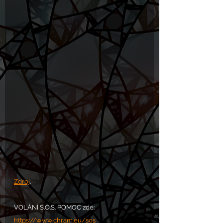
Zdroj
.
VOLÁNÍ S.O.S. POMOC zde: 
https://www.chram.eu/sos