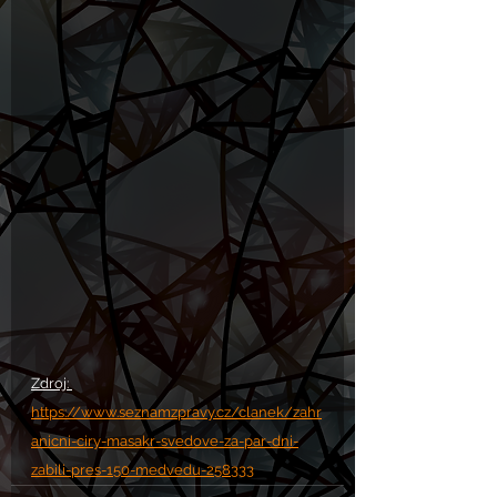
Zdroj: 
https://www.seznamzpravy.cz/clanek/zahr
anicni-ciry-masakr-svedove-za-par-dni-
zabili-pres-150-medvedu-258333