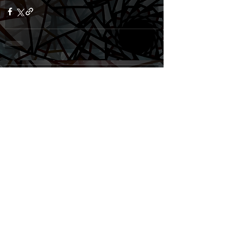
1 komentář
Napsat komentář...
Nejnovější
Host
25. 8. 2024
Jsou to zasraný švédský idioti.
To se mi líbí
Reagovat