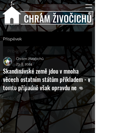
Příspěvek
Příběhy
Chrám živočichů
Příběhy
23. 8. 2024
Skandinávské země jdou v mnoha
Rozhovory
věcech ostatním státům příkladem - v
tomto případně však opravdu ne 👊
Kulturní pohledy
Mučící nástroje
Mučící lidé