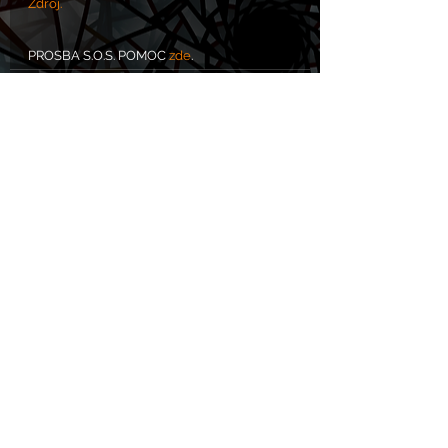
Zdroj. 
PROSBA S.O.S. POMOC 
zde
. 
Komentáře
Napsat komentář...