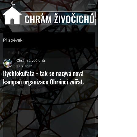
Příspěvek
Příběhy
Chrám živočichů
Příběhy
31. 7. 2022
Rychlokuřata - tak se nazývá nová
Rozhovory
kampaň organizace Obránci zvířat.
Kulturní pohledy
Mučící nástroje
Mučící lidé