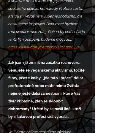
inspirovat další mladé lidi, jejich rodiče, 
spolužáky, učitele, kamarády. Protože cesta, 
kterou si vybrali není vůbec jednoduchá, ale 
neskutečně inspirující. Dokument bychom 
rádi uvedli v roce 2023. Pokud by chtěl někdo 
tento film podpořit, budeme moc rádi. 
https://www.darujme.cz/projekt/1206445
Jak jsem již zmínil na začátku rozhovoru, 
věnujete se veganskému aktivismu, točíte 
filmy, píšete knihy...,jde tato “práce” dělat 
profesionálně nebo máte mimo Zvířata 
nejíme ještě další zaměstnání, které Vás 
živí? Případně, jde vše skloubit 
dohromady? Určitě by se našli lidé, kteří 
by si takovou profesi rádi vybrali...
Ve Zvířata nejíme není nikdo oficiálně 