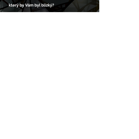
který by Vám byl blízký?
Pokud budu mluvit za za sebe a Míšu, v 
současné chvíli jsme spíš realisté. Záměrně 
píšu v současné, jelikož v minulosti jsme oba 
hledali nějaké filozofické směry a čerpali z 
nich inspirativní myšlenky. Já se celý život 
snažím řídit těmito myšlenky. "Svoboda 
jednoho končí tam, kde začíná svoboda 
druhého" a "Nečiň druhým to co nechceš aby 
oni činili tobě." A také mě inspirovaly Čtyři 
dohody a víra v to, že člověk, pokud chce a 
činí určité kroky, dokáže cokoliv jen chce.
Na malou chvíli ”opusťme” zvířátka, co je 
pro Vás nutným “výpustným ventilem”? 
Kde nebo při čem si dokážete odpočinout 