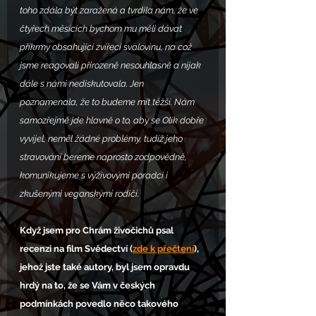
toho zdála být zaražená a tvrdila nám, že ve 
čtyřech měsících bychom mu měli dávat 
příkrmy obsahující zvířecí svalovinu, na což 
jsme reagovali přirozeně nesouhlasně a nijak 
dále s námi nediskutovala. Jen 
poznamenala, že to budeme mít těžší. Nám 
samozřejmě jde hlavně o to, aby se Olík dobře 
vyvíjel, neměl žádné problémy, tudíž jeho 
stravování bereme naprosto zodpovědně, 
komunikujeme s výživovými poradci i 
zkušenými veganskými rodiči.
Když jsem pro Chrám živočichů psal 
recenzi na film Svědectví (
zde k přečtení
), 
jehož jste také autory, byl jsem opravdu 
hrdý na to, že se Vám v českých 
podmínkách povedlo něco takového 