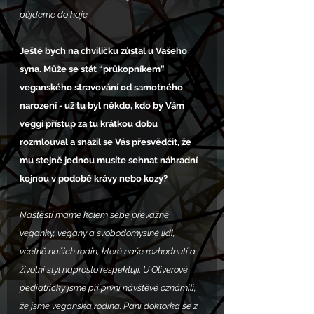
půjdeme do háje.
Ještě bych na chviličku zůstal u Vašeho 
syna. Může se stát “průkopníkem” 
veganského stravování od samotného 
narození - už tu byl někdo, kdo by Vám 
veggi přístup za tu krátkou dobu 
rozmlouval a snažil se Vás přesvědčit, že 
mu stejně jednou musíte sehnat náhradní 
kojnou v podobě krávy nebo kozy?
Naštěstí máme kolem sebe převážně 
veganky, vegany a svobodomyslné lidi, 
včetně našich rodin, které naše rozhodnutí a 
životní styl naprosto respektují. U Oliverové 
pediatričky jsme při první návštěvě oznámili, 
že jsme veganská rodina. Paní doktorka se z 