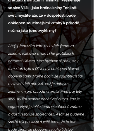
gratuluji k narození miminka! Nejmenuje 
se sice Vilík - jako hrdina knihy Tenkrát 
svět, myslíte ale, že v dospělosti bude 
obklopen soucitnějšími vztahy k přírodě, 
než na jaké jsme zvyklí my?
Ahoj, především Vám moc děkujeme za 
zájem o rozhovor s námi i ke gratulaci k 
narození Olivera. Moc bychom si přáli, aby 
tomu tak bylo a Oliver byl obklopen hlavně 
dobrými lidmi. Máme pocit, že soucitných lidí 
a hlavně dětí přibývá, což je dobrým 
znamením pro přírodu i zvířata. Před pár lety 
spousty lidí nemělo ponětí ani o tom, kdo je 
vegan. Nyní je tohle téma všeobecně známé 
a dosti rezonuje společností. A tak se budeme 
snažit být pozitivní a věřit tomu, že to tak 
bude. Jinak se obávám, že jako lidstvo 