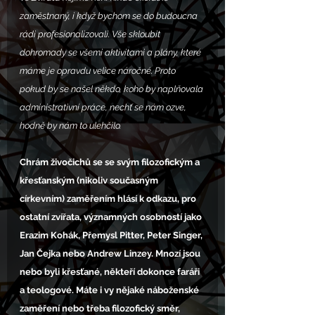
zaměstnaný, i když bychom se do budoucna 
rádi profesionalizovali. Vše skloubit 
dohromady se všemi aktivitami a plány, které 
máme je opravdu velice náročné. Proto 
pokud by se našel někdo, koho by naplňovala 
administrativní práce, nechť se nám ozve, 
hodně by nám to ulehčilo.
Chrám živočichů se se svým filozofickým a 
křesťanským (nikoliv současným 
církevním) zaměřením hlásí k odkazu, pro 
ostatní zvířata, významných osobností jako 
Erazim Kohák, Přemysl Pitter, Peter Singer, 
Jan Čejka nebo Andrew Linzey. Mnozí jsou 
nebo byli křesťané, někteří dokonce faráři 
a teologové. Máte i vy nějaké náboženské 
zaměření nebo třeba filozofický směr, 