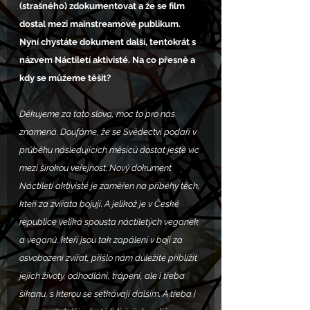
(strašného) zdokumentovat a že se film 
dostal mezi mainstreamové publikum. 
Nyní chystáte dokument další, tentokrát s 
názvem Náctiletí aktivisté. Na co přesně a 
kdy se můžeme těšit?
Děkujeme za tato slova, moc to pro nás 
znamená. Doufáme, že se Svědectví podaří v 
průběhu následujících měsíců dostat ještě víc 
mezi širokou veřejnost. Nový dokument 
Náctiletí aktivisté je zaměřen na příběhy těch, 
kteří za zvířata bojují. A jelikož je v České 
republice veliká spousta náctiletých veganek 
a veganů, kteří jsou tak zapálení v boji za 
osvobození zvířat, přišlo nám důležité přiblížit 
jejich životy, odhodlání, trápení, ale i třeba 
šikanu, s kterou se setkávají dalším. A třeba i 