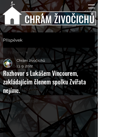
Příspěvek
Příběhy
Chrám živočichů
Příběhy
13. 9. 2022
Rozhovor s Lukášem Vincourem,
Rozhovory
zakládajícím členem spolku Zvířata
nejíme.
Kulturní pohledy
Mučící nástroje
Mučící lidé