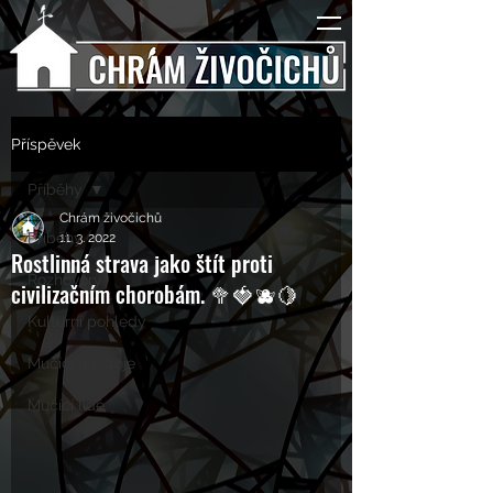
Příspěvek
Příběhy
Chrám živočichů
Příběhy
11. 3. 2022
Rostlinná strava jako štít proti
Rozhovory
civilizačním chorobám. 🥦🍓🫐🍋
Kulturní pohledy
Mučící nástroje
Mučící lidé