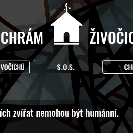
CHRÁM ŽIVOČIC
S.O.S.
CH
IVOČICHŮ
ích zvířat nemohou být humánní.