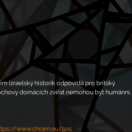
ém izraelský historik odpovídá pro britský 
kochovy domácích zvířat nemohou být humánní.
ttps://www.chram.eu/sos