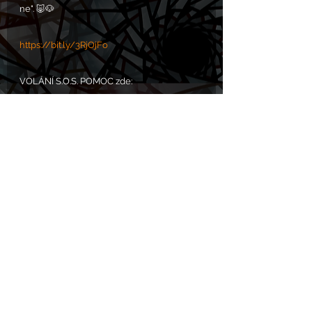
ne". 🐷🐶
https://bit.ly/3RjOjFo
VOLÁNÍ S.O.S. POMOC zde: 
https://www.chram.eu/sos
Komentáře
Napsat komentář...