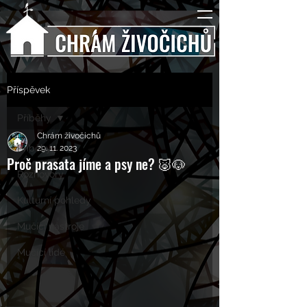
Příspěvek
Příběhy
Chrám živočichů
Příběhy
29. 11. 2023
Proč prasata jíme a psy ne? 🐷🐶
Rozhovory
Kulturní pohledy
Mučící nástroje
Mučící lidé