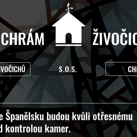
CHRÁM ŽIVOČIC
S.O.S.
CH
IVOČICHŮ
ve Španělsku budou kvůli otřesnému
d kontrolou kamer.