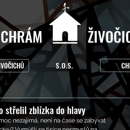
CHRÁM ŽIVOČIC
S.O.S.
CH
IVOČICHŮ
střelil zblízka do hlavy
oc nezajímá, není na čase se zabývat 
rávy? Vymýšlí se tisíce nesmyslů na 