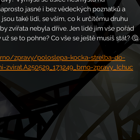
naprosto jasné i bez vědeckých poznatků a 
 jsou také lidi, se vším, co k určitému druhu 
by zvířata nebyla dříve. Jen lidé jim vše pořád 
dy už se to pohne? Co vše se ještě musíš stát? 🤔
brno/zpravy/poloslepa-kocka-strelba-do-
ani-zvirat.A250529_173249_brno-zpravy_Ichuc