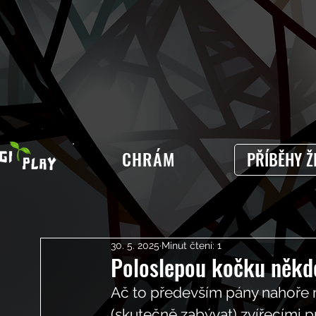
CHRÁM
PŘÍBĚHY Ž
30. 5. 2025
Minut čtení: 1
Poloslepou kočku někdo 
Ač to především pány nahoře m
(skutečně zabývat) zvířecími p