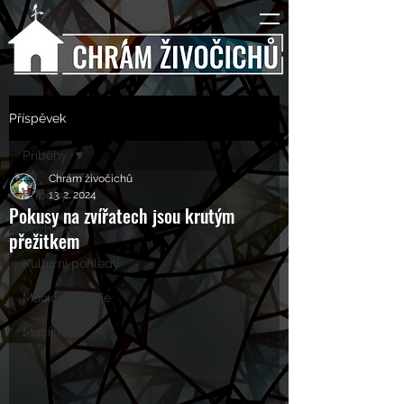
Příspěvek
Příběhy
Chrám živočichů
Příběhy
13. 2. 2024
Pokusy na zvířatech jsou krutým
Rozhovory
přežitkem
Kulturní pohledy
Mučící nástroje
Mučící lidé