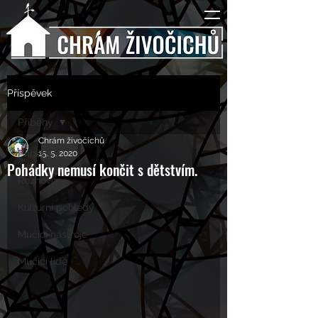
Příspěvek
Příběhy
Chrám živočichů
Příběhy
15. 5. 2020
Pohádky nemusí končit s dětstvím.
Rozhovory
Kulturní pohledy
Mučící nástroje
Mučící lidé