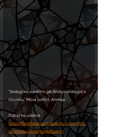
"Sestup ke zvířatům, jak Kristus sestoupil k 
člověku,” Miloš Seifert, Ahimsa.
Odkaz na událost -  
https://facebook.com/events/s/pochod-
za-zvirata/480157123080497/