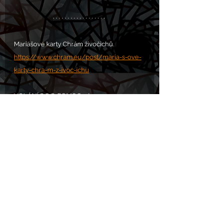
Mariášové karty Chrám živočichů.
https://www.chram.eu/post/maria-s-ove-
karty-chra-m-z-ivoc-ichu
VOLÁNÍ S.O.S. POMOC zde: 
https://www.chram.eu/sos
Komentáře