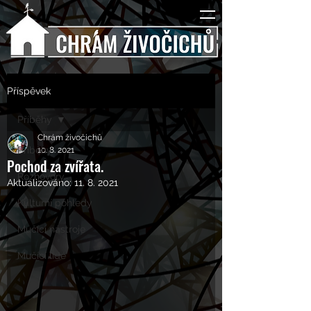
Příspěvek
Příběhy
Chrám živočichů
Příběhy
10. 8. 2021
Pochod za zvířata.
Rozhovory
Aktualizováno:
11. 8. 2021
Kulturní pohledy
Mučící nástroje
Mučící lidé