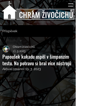
Příspěvek
Příběhy
Chrám živočichů
Příběhy
16. 3. 2023
Papoušek kakadu uspěl v šimpanzím
Rozhovory
testu. Na potravu si bral více nástrojů
Aktualizováno:
19. 3. 2023
Kulturní pohledy
Mučící nástroje
Mučící lidé