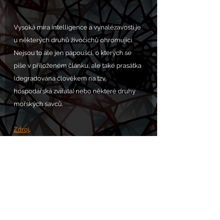
Vysoká míra intelligence a vynalézavosti je 
u některých druhů živočichů ohromující. 
Nejsou to ale jen papoušci, o kterých se 
píše v přiloženém článku, ale také prasátka 
(degradována člověkem na tzv. 
hospodářská zvířata) nebo některé druhy 
mořských savců.
Zdroj
.
PROSBA S.O.S. POMOC zde: 
https://www.chram.eu/sos