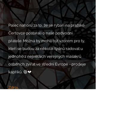
Palec nahoru za to, že se rybáři na pražské 
Čertovce postarali o naše podvodní 
přátele. Možná by mohli být vzorem pro ty, 
kteří se budou za několik týdnů radovat u 
jednoho z největších veřejných masakrů 
ostatních zvířat ve střední Evropě - prodeje 
kapříků. 😪💔
Zdroj
.
VOLÁNÍ S.O.S. POMOC zde: 
https://www.chram.eu/sos