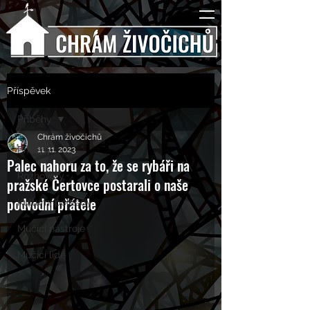
Příspěvek
Příběhy
Chrám živočichů
Příběhy
11. 11. 2023
Palec nahoru za to, že se rybáři na
Rozhovory
pražské Čertovce postarali o naše
podvodní přátele
Kulturní pohledy
Mučící nástroje
Mučící lidé