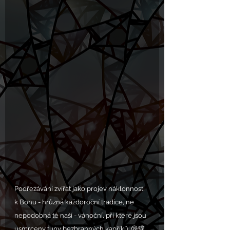
Podřezávání zvířat jako projev náklonnosti 
k Bohu - hrůzná každoroční tradice, ne 
nepodobná té naší - vánoční, při které jsou 
usmrceny tuny bezbranných kapříků. 😪👎