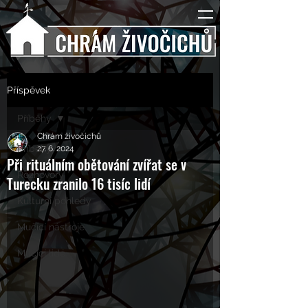
Příspěvek
Příběhy
Chrám živočichů
Příběhy
27. 6. 2024
Při rituálním obětování zvířat se v
Rozhovory
Turecku zranilo 16 tisíc lidí
Kulturní pohledy
Mučící nástroje
Mučící lidé