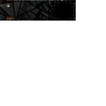
🤮
Zdroj
.
Komentáře
Napsat komentář...