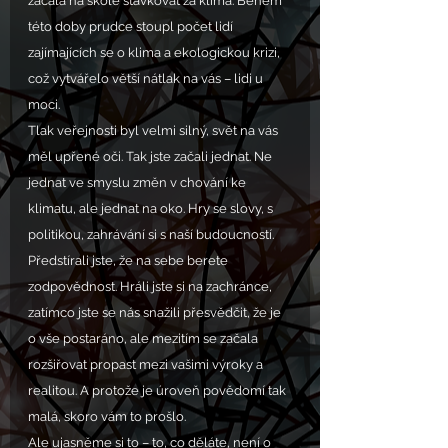
začala na škole stávkovat za klima. Během 
této doby prudce stoupl počet lidí 
zajímajících se o klima a ekologickou krizi, 
což vytvářelo větší nátlak na vás – lidi u 
moci.
Tlak veřejnosti byl velmi silný, svět na vás 
měl upřené oči. Tak jste začali jednat. Ne 
jednat ve smyslu změn v chování ke 
klimatu, ale jednat na oko. Hry se slovy, s 
politikou, zahrávání si s naší budoucností.
Předstírali jste, že na sebe berete 
zodpovědnost. Hráli jste si na zachránce, 
zatímco jste se nás snažili přesvědčit, že je 
o vše postaráno, ale mezitím se začala 
rozšiřovat propast mezi vašimi výroky a 
realitou. A protože je úroveň povědomí tak 
malá, skoro vám to prošlo.
Ale ujasněme si to – to, co děláte, není o 