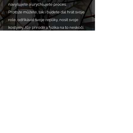
navyšujete a urychlujete proces.
Protože můžete, tak i budete dál hrát svoje 
role, odříkávat svoje repliky, nosit svoje 
kostýmy. Ale příroda a fyzika na to neskočí. 
Příroda a fyzika se nenechají ani pobavit, 
ani rozptýlit vaším divadlem. Publikum už 
to omrzelo. Představení skončilo.
Zdroj - 
https://gretathunberg.medium.com/the-
show-is-over-66e03dd38efa
Mariášové karty Chrám živočichů.
V prodeji na tržišti na: 
https://www.chram.eu/tržiště
VOLÁNÍ S.O.S. POMOC zde: 