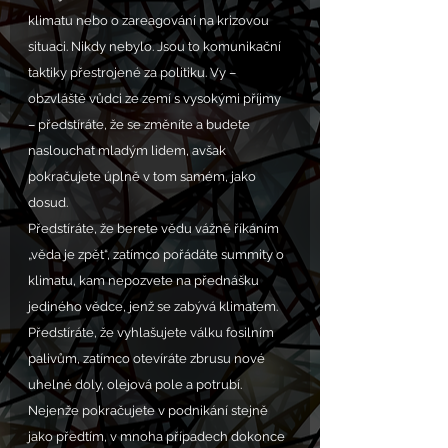
klimatu nebo o zareagování na krizovou 
situaci. Nikdy nebylo. Jsou to komunikační 
taktiky přestrojené za politiku. Vy – 
obzvláště vůdci ze zemí s vysokými příjmy 
– předstíráte, že se změníte a budete 
naslouchat mladým lidem, avšak 
pokračujete úplně v tom samém, jako 
dosud.
Předstíráte, že berete vědu vážně říkáním 
„věda je zpět“, zatímco pořádáte summity o 
klimatu, kam nepozvete na přednášku 
jediného vědce, jenž se zabývá klimatem. 
Předstíráte, že vyhlašujete válku fosilním 
palivům, zatímco otevíráte zbrusu nové 
uhelné doly, olejová pole a potrubí. 
Nejenže pokračujete v podnikání stejně 
jako předtím, v mnoha případech dokonce 