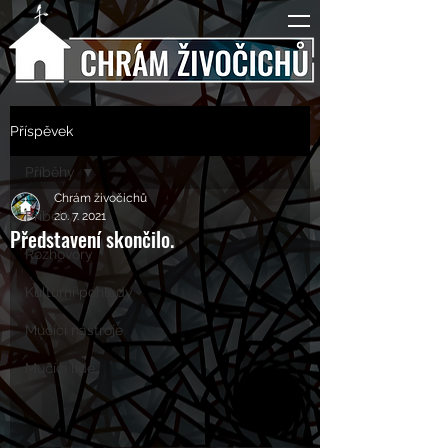
Příspěvek
Příběhy
Chrám živočichů
Příběhy
20. 7. 2021
Představení skončilo.
Rozhovory
Kulturní pohledy
Mučící nástroje
Mučící lidé