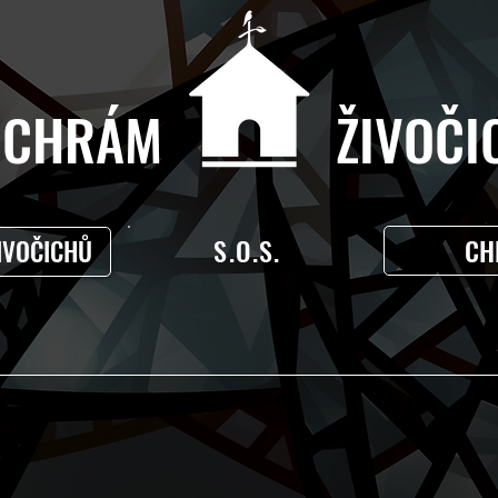
CHRÁM ŽIVOČIC
S.O.S.
CH
IVOČICHŮ