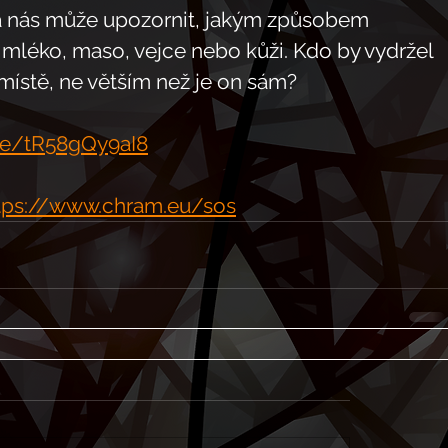
 nás může upozornit, jakým způsobem 
 mléko, maso, vejce nebo kůži. Kdo by vydržel 
místě, ne větším než je on sám?
.be/tR58gQy9aI8
tps://www.chram.eu/sos