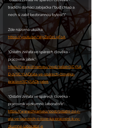
tradiční domácí zabijačka ("buď chlap a 
nech si zabít bezbrannou bytost").”
Zde názorná ukázka: 
https://youtu.be/WgZeO2L9FoA
“Ostatní zvířata ve spárech člověka - 
pracovník jatek.”
https://www.chram.eu/post/ostatn%C3%A
D-zv%C3%ADřata-ve-spárech-člověka-
pracovn%C3%ADk-jatek
“Ostatní zvířata ve spárech člověka - 
pracovník výzkumné laboratoře“.
https://www.chram.eu/post/ostatni-zvi-r-
ata-ve-spa-rech-c-love-ka-pracovni-k-vy-
zkumne-laborator-e