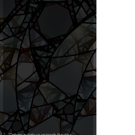
“Ostatní zvířata ve spárech člověka - 