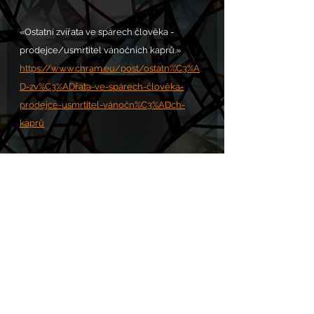
«Ostatní zvířata ve spárech člověka - 
prodejce/usmrtitel vánočních kaprů.» 
https://www.chram.eu/post/ostatn%C3%A
D-zv%C3%ADřata-ve-spárech-člověka-
prodejce-usmrtitel-vánočn%C3%ADch-
kaprů
Mariášové karty Chrám živočichů. 
https://www.chram.eu/post/maria-s-ove-
karty-chra-m-z-ivQoc-ichu
VOLÁNÍ S.O.S. POMOC zde: 
https://www.chram.eu/sos
Mučící lidé